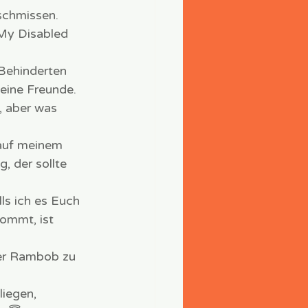
schmissen. 
 My Disabled 
Behinderten 
eine Freunde. 
, aber was 
 auf meinem 
, der sollte 
ls ich es Euch 
ommt, ist 
er Rambob zu 
iegen, 