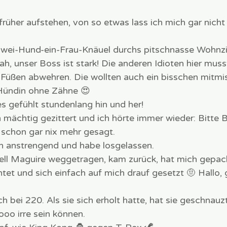
früher aufstehen, von so etwas lass ich mich gar nicht
s zwei-Hund-ein-Frau-Knäuel durchs pitschnasse Wohn
h, unser Boss ist stark! Die anderen Idioten hier musst
n Füßen abwehren. Die wollten auch ein bisschen mitmis
Hündin ohne Zähne 😍
es gefühlt stundenlang hin und her!
 mächtig gezittert und ich hörte immer wieder: Bitte B
 schon gar nix mehr gesagt. 
ch anstrengend und habe losgelassen. 
hnell Maguire weggetragen, kam zurück, hat mich gepack
tet und sich einfach auf mich drauf gesetzt 🤨 Hallo, 
ch bei 220. Als sie sich erholt hatte, hat sie geschnauz
oo irre sein können. 