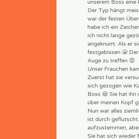
unserem Boss eine k
Der Typ hängt meis
war der festen Über
habe ich ein Zeiche
ich nicht lange gez
angeknurrt. Als er 
festgebissen 😬 Der
Auge zu treffen 😡
Unser Frauchen kam
Zuerst hat sie versu
sich gezogen wie Ka
Boss 😆 Sie hat ih
über meinen Kopf ge
Nun war alles zieml
ist durch geflutsch
aufzustemmen, aber 
Sie hat sich wieder