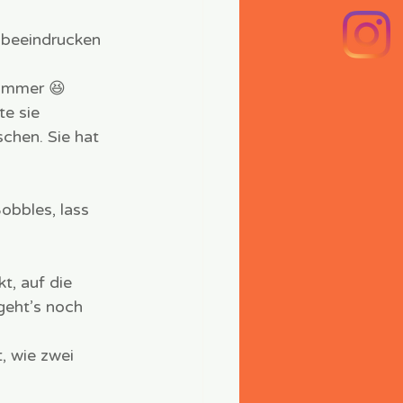
 beeindrucken 
zimmer 😆
e sie 
chen. Sie hat 
obbles, lass 
t, auf die 
geht’s noch 
t, wie zwei 