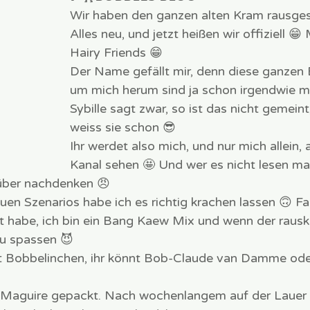
Wir haben den ganzen alten Kram rausge
Alles neu, und jetzt heißen wir offiziell 
Hairy Friends 😁
Der Name gefällt mir, denn diese ganzen 
um mich herum sind ja schon irgendwie m
Sybille sagt zwar, so ist das nicht gemeint
weiss sie schon 😎 
Ihr werdet also mich, und nur mich allein,
Kanal sehen 🤩 Und wer es nicht lesen mag
über nachdenken 😠
en Szenarios habe ich es richtig krachen lassen 🙃 Fal
lt habe, ich bin ein Bang Kaew Mix und wenn der rausk
zu spassen 😈 
it Bobbelinchen, ihr könnt Bob-Claude van Damme od
 Maguire gepackt. Nach wochenlangem auf der Lauer l