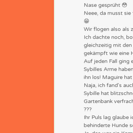
Nase gesprüht 😳
Neee, da musst sie 
😁
Wir flogen also al
Ich dachte noch, boa
gleichzeitig mit de
gekämpft wie eine 
Auf jeden Fall ging 
Sybilles Arme haben
ihn los! Maguire hat
Naja, ich fand’s au
Sybille hat blitzsc
Gartenbank verfrach
??? 
Ihr Puls lag glaube i
behinderte Hunde so