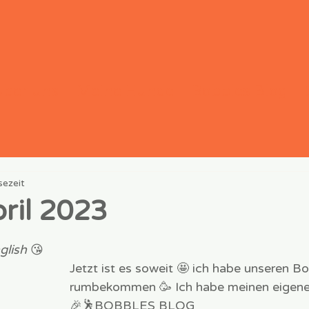
Über uns
Meine Hunde
Bobbles Blog
sezeit
pril 2023
rnen bewertet.
glish
 😘
Jetzt ist es soweit 🤩 ich habe unseren Bo
rumbekommen 🥳 Ich habe meinen eigene
🎉🕺BOBBLES BLOG 