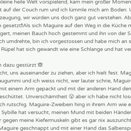
leine heile Welt vorspielend, kam mein großer Momen
t auf der Couch rum und ich lümmle mich am Boden. 
zeugung, wir würden uns doch ganz gut verstehen. Ab
n gesetzt❗️Als sich Maguire auf den Weg in die Küche 
ögert, meinen Bauch hoch gestemmt und ihn von der S
sich umdrehte, bin ich vorgestossen und habe mich an 
 Rüpel hat sich gewandt wie eine Schlange und hat ve
 dazu gestürzt 🙈 
cht, uns auseinander zu ziehen, aber ich hielt fest. Ma
ugummi und ich weiss nicht, wer lauter schrie, Maguir
n mit einem Arm gepackt und mit der anderen Hand den
schüttet. Unverschämtheit 😤 aber ich habe nicht los
ich rutschig. Maguire-Zweibein hing in ihrem Arm wie 
t. Sybille hat versucht, meinen Mund mit beiden Hände
gegen meine Kiefermuskeln gibt es gar nix auszurich
 Maguire geschnappt und mit einer Hand das Salbensp