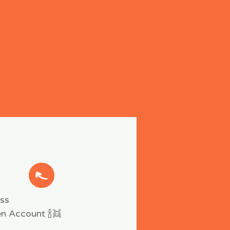
Schenk Liebe
ss 
n Account 🍾👯