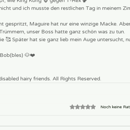
pf, wie King Kong 🦍 gegen T-Rex 🦖 
 nicht und ich musste den restlichen Tag in meinem Z
cht gespritzt, Maguire hat nur eine winzige Macke. Aber
Trümmern, unser Boss hatte ganz schön was zu tun. 
ie 🥰 Später hat sie ganz lieb mein Auge untersucht, nu
Bob(bles) 🐶❤️
sabled hairy friends. All Rights Reserved.
Mit 0 von 5 Sternen bewe
Noch keine Rat