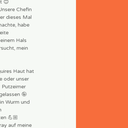
t 😇
Unsere Chefin 
er dieses Mal 
machte, habe 
eite 
seinem Hals 
rsucht, mein 
guires Haut hat 
e oder unser 
 Putzeimer 
gelassen 🤪
ein Wurm und 
n 
ten 💪🏼
ray auf meine 