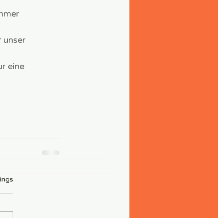
immer 
 unser 
r eine 
rtet.
ings