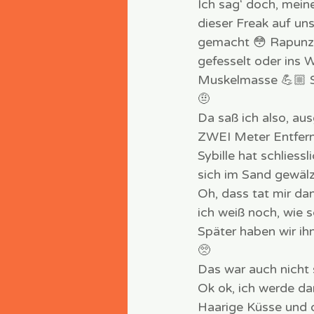
Ich sag‘ doch, mein
dieser Freak auf un
gemacht 😳 Rapunzel
gefesselt oder ins Wa
Muskelmasse 💪🏼 Sy
🤨
Da saß ich also, au
ZWEI Meter Entfern
Sybille hat schlies
sich im Sand gewälz
Oh, dass tat mir da
ich weiß noch, wie s
Später haben wir ih
🥺
Das war auch nicht
Ok ok, ich werde d
Haarige Küsse und d