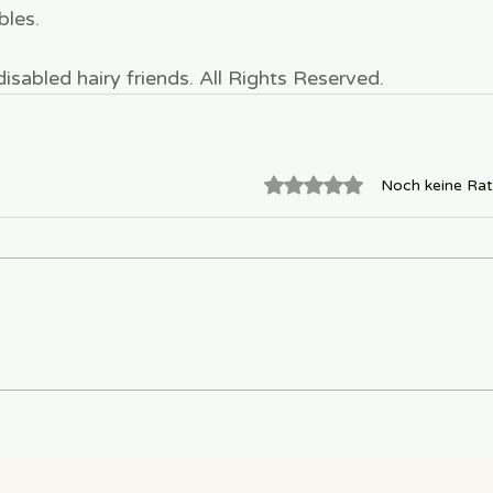
bles.
sabled hairy friends. All Rights Reserved.
Mit 0 von 5 Sternen bewe
Noch keine Rat