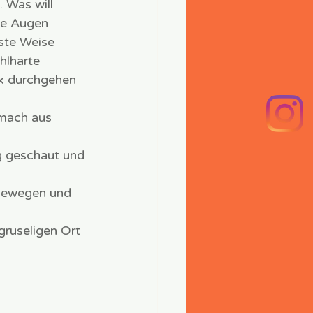
 Was will 
ne Augen 
ste Weise 
hlharte 
ix durchgehen 
hmach aus 
g geschaut und 
 bewegen und 
gruseligen Ort 