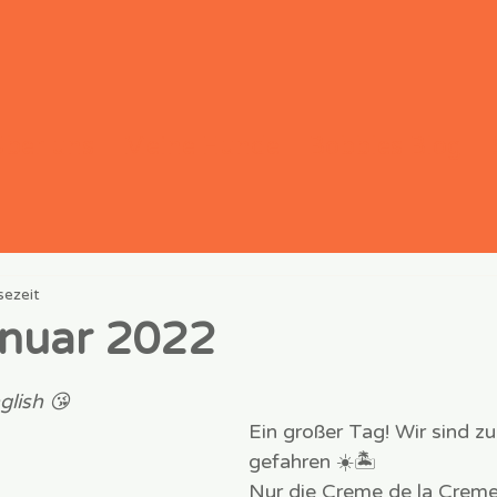
Über uns
Meine Hunde
Bobbles Blog
sezeit
anuar 2022
rnen bewertet.
glish 😘
Ein großer Tag! Wir sind z
gefahren ☀️🏝
Nur die Creme de la Creme