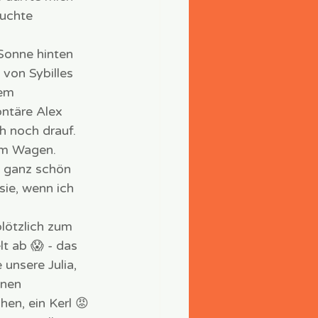
uchte 
 Sonne hinten 
 von Sybilles 
em 
ntäre Alex 
h noch drauf. 
im Wagen. 
 ganz schön 
sie, wenn ich 
plötzlich zum 
t ab 😱 - das 
 unsere Julia, 
inen 
en, ein Kerl 😡