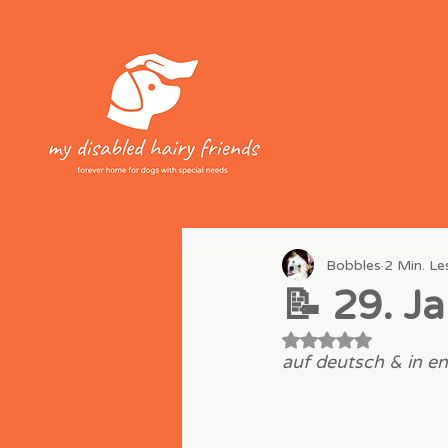
Home
Bobbles
2 Min. Le
📝 29. J
Mit NaN von 5 Ste
auf deutsch & in en