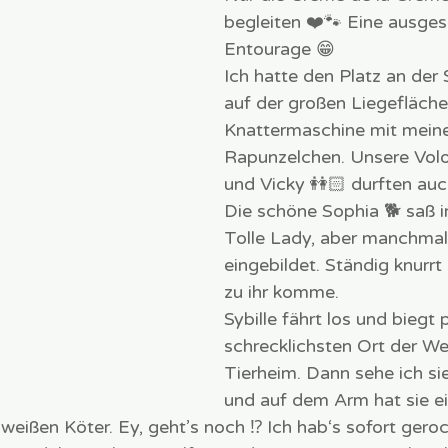
begleiten ❤️🐾 Eine ausges
Entourage 😁
Ich hatte den Platz an der
auf der großen Liegefläche
Knattermaschine mit mein
Rapunzelchen. Unsere Volo
und Vicky 👭🏻 durften auc
Die schöne Sophia 🐕 saß 
Tolle Lady, aber manchmal
eingebildet. Ständig knurrt 
zu ihr komme.
Sybille fährt los und biegt 
schrecklichsten Ort der Wel
Tierheim. Dann sehe ich sie
und auf dem Arm hat sie e
ißen Köter. Ey, geht’s noch ⁉️ Ich hab‘s sofort geroch