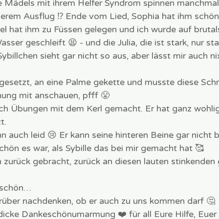
e Mädels mit ihrem Helfer Syndrom spinnen manchmal.
serem Ausflug ⁉️ Ende vom Lied, Sophia hat ihm schö
 hat ihm zu Füssen gelegen und ich wurde auf brutal
sser geschleift 😫 - und die Julia, die ist stark, nur sta
billchen sieht gar nicht so aus, aber lässt mir auch n
sgesetzt, an eine Palme gekette und musste diese Sc
ung mit anschauen, pfff 😤
slich Übungen mit dem Kerl gemacht. Er hat ganz wohli
t.
nn auch leid 😢 Er kann seine hinteren Beine gar nicht
chön es war, als Sybille das bei mir gemacht hat 🥰
n zurück gebracht, zurück an diesen lauten stinkenden 
 schön…
arüber nachdenken, ob er auch zu uns kommen darf 🤔
icke Dankeschönumarmung ❤️ für all Eure Hilfe, Euer 