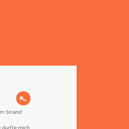
Schenk Liebe
um Strand 
 durfte mich 